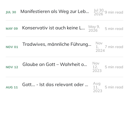
Jul 30,
Manifestieren als Weg zur Lebenserfüllung?
9 min read
JUL
30
2026
May 9,
Konservativ ist auch keine Lösung
5 min read
MAY
09
2026
Nov
Tradwives, männliche Führungsrollen und Co: Ist das christlich? - Ein Blick in die Bibel
1,
7 min read
NOV
01
2024
Nov
Glaube an Gott – Wahrheit oder Ideologie?
12,
5 min read
NOV
12
2023
Aug
Gott... - Ist das relevant oder kann das weg?
11,
5 min read
AUG
11
2023