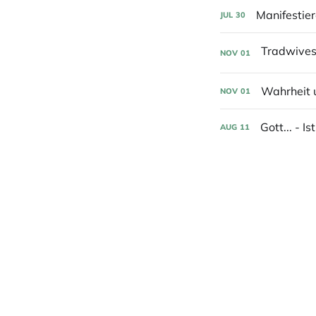
Manifestie
JUL
30
NOV
01
Wahrheit u
NOV
01
Gott... - 
AUG
11