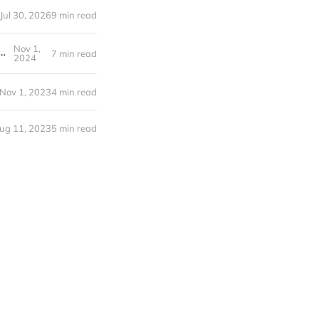
Jul 30, 2026
9 min read
Nov 1,
rungsrollen und Co: Ist das christlich? - Ein Blick in die Bibel
7 min read
2024
Nov 1, 2023
4 min read
ug 11, 2023
5 min read