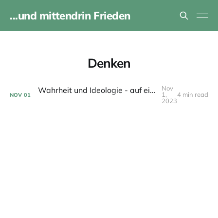
...und mittendrin Frieden
Denken
Nov
Wahrheit und Ideologie - auf einen Spaziergang mit Luigi Pareyson
1,
4 min read
NOV
01
2023